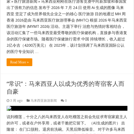
家 » 医疗旅游新闻 » 马来西亚刚刚在医疗游客竞赛中向新加坡和泰国发
出了强有力的信息 发布于 2026 年 7 月 24 日 使用 Ai 生成的图像 马来
西亚 坚定了成为世界领先企业之一的雄心 医疗旅游 目的地通过 MH 周
香港 2026是由 马来西亚医疗旅游理事会 (MHTC) 根据 2026 年马来西亚
医疗旅游年 (MYMT 2026) 活动。主题下举行 治愈与热情好客相结合，
该活动汇集了一些马来西亚最受尊敬的医疗保健机构，直接参与香港复
杂的医疗保健市场。随着医疗保健旅行需求 中国 持续增长，收入超过
2亿令吉（4200万美元） 在 2025年，该计划强调了马来西亚国际公认
的医疗专业知识 …
Read More »
“常识”：马来西亚人以成为优秀的寄宿客人而
自豪
3 周 ago
马来西亚旅游新闻
0
说到榴莲，十分之八的马来西亚人在吃榴莲之前会先征求寄宿家庭主人
的许可，或者在户外享用，或者干脆把它留下。 （AI生成的图片） 吉
隆坡： 在门口脱鞋。退房前洗碗。天黑后降低噪音。 对于许多马来西