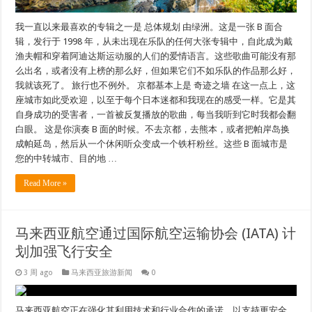
我一直以来最喜欢的专辑之一是 总体规划 由绿洲。这是一张 B 面合
辑，发行于 1998 年，从未出现在乐队的任何大张专辑中，自此成为戴
渔夫帽和穿着阿迪达斯运动服的人们的爱情语言。这些歌曲可能没有那
么出名，或者没有上榜的那么好，但如果它们不如乐队的作品那么好，
我就该死了。 旅行也不例外。 京都基本上是 奇迹之墙 在这一点上，这
座城市如此受欢迎，以至于每个日本迷都和我现在的感受一样。它是其
自身成功的受害者，一首被反复播放的歌曲，每当我听到它时我都会翻
白眼。 这是你演奏 B 面的时候。不去京都，去熊本，或者把帕岸岛换
成帕延岛，然后从一个休闲听众变成一个铁杆粉丝。这些 B 面城市是
您的中转城市、目的地 …
Read More »
马来西亚航空通过国际航空运输协会 (IATA) 计
划加强飞行安全
3 周 ago
马来西亚旅游新闻
0
马来西亚航空正在强化其利用技术和行业合作的承诺，以支持更安全、