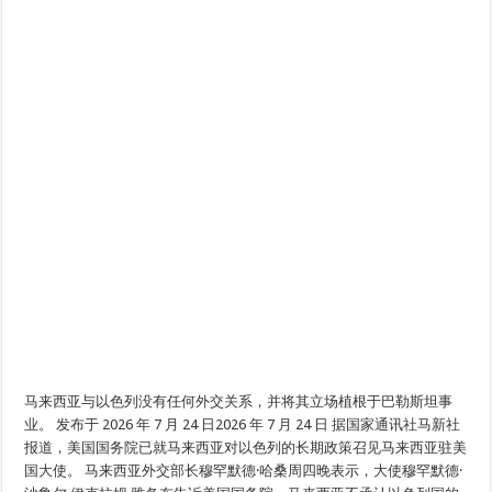
马来西亚与以色列没有任何外交关系，并将其立场植根于巴勒斯坦事
业。 发布于 2026 年 7 月 24 日2026 年 7 月 24 日 据国家通讯社马新社
报道，美国国务院已就马来西亚对以色列的长期政策召见马来西亚驻美
国大使。 马来西亚外交部长穆罕默德·哈桑周四晚表示，大使穆罕默德·