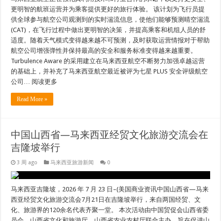
更明智的航班运营并为乘客提供更好的旅行体验。 该计划为飞行员提
供全球参与航空公司观测到的实时湍流信息，使他们能够预测晴空湍流
(CAT)，在飞行过程中做出更明智的决策，并提高乘客和机组人员的舒
适度。随着天气模式变得越来越不可预测，及时获取运营情报对于帮助
航空公司增强弹性并保持最高的安全和服务标准变得越来越重要。
Turbulence Aware 的采用建立在马来西亚航空不断努力加强卓越运营
的基础上，并补充了马来西亚航空最近被评为七星 PLUS 安全评级航空
公司… 阅读更多
Read More »
中国山西省—马来西亚经贸文化旅游交流会在
吉隆坡举行
3 周 ago
马来西亚旅游新闻
0
马来西亚吉隆坡，2026 年 7 月 23 日–(美国商业资讯中国山西省—马来
西亚经贸文化旅游交流会7月21日在吉隆坡举行，来自两国经贸、文
化、旅游界的120余名代表齐聚一堂。 本次活动由中国贸促会山西省委
员会、山西省文化和旅游厅、山西省农业农村厅联合主办。旨在促进山