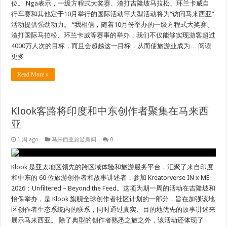
位。 Nga表示，一级方程式大奖赛、渣打吉隆坡马拉松、环兰卡威自
行车赛和其他定于10月举行的国际活动等大型活动将为“访问马来西亚”
活动提供强劲动力。 “我相信，随着10月份举办的一级方程式大奖赛、
渣打国际马拉松、环兰卡威等赛事的举办，我们不仅能够实现游客超过
4000万人次的目标，而且会超越这一目标，从而使旅游业成为… 阅读
更多
Read More »
Klook客路将印度和中东创作者聚集在马来西
亚
1 周 ago
马来西亚旅游新闻
0
Klook 是亚太地区领先的跨区域体验和旅游服务平台，汇聚了来自印度
和中东的 60 位旅游创作者和故事讲述者，参加 Kreatorverse IN x ME
2026：Unfiltered – Beyond the Feed。这项为期一周的活动在吉隆坡和
怡保举办，是 Klook 旗舰全球创作者社区计划的一部分，旨在加强该地
区创作者生态系统内的联系，同时通过真实、目的地优先的故事讲述来
展示马来西亚。 除了典型的创作者熟悉之旅之外，该活动还体现了