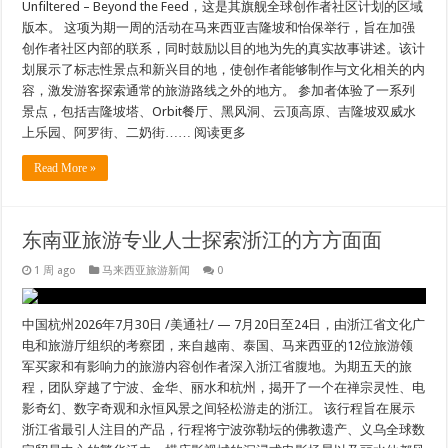
Unfiltered – Beyond the Feed，这是其旗舰全球创作者社区计划的区域
版本。 这项为期一周的活动在马来西亚吉隆坡和怡保举行，旨在加强
创作者社区内部的联系，同时鼓励以目的地为先的真实故事讲述。该计
划展示了标志性景点和新兴目的地，使创作者能够制作与文化相关的内
容，激发游客探索通常的旅游路线之外的地方。 参加者体验了一系列
景点，包括吉隆坡塔、Orbit餐厅、黑风洞、云顶高原、吉隆坡双威水
上乐园、阿罗街、二奶街…… 阅读更多
Read More »
东南亚旅游专业人士探索浙江的方方面面
1 周 ago
马来西亚旅游新闻
0
中国杭州2026年7月30日 /美通社/ — 7月20日至24日，由浙江省文化广
电和旅游厅组织的考察团，来自越南、泰国、马来西亚的12位旅游领
军买家和有影响力的旅游内容创作者深入浙江省腹地。为期五天的旅
程，团队穿越了宁波、金华、丽水和杭州，揭开了一个在禅宗灵性、电
影奇幻、数字奇观和永恒风景之间轻松游走的浙江。 该行程旨在展示
浙江省最引人注目的产品，行程将宁波弥勒坛的佛教遗产、义乌全球数