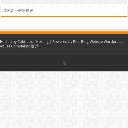
馬來西亞包車旅遊
Hosted by
Coldfusion Hosting
| Powered by
Free Blog Website Wordpress
|
Abuse Complaints 投诉