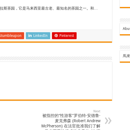
溪帕拉斯茶园，它是马来西亚最古老、最知名的茶园之一。和…
Abu
Stumbleupon
LinkedIn
Pinterest
馬
Next
被指控的“性游客”罗伯特·安德鲁·
麦克弗森 (Robert Andrew
McPherson) 在法官批准我们了解