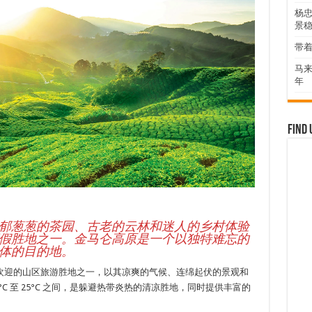
杨
景
带着
马来
年
Find 
郁葱葱的茶园、古老的云林和迷人的乡村体验
假胜地之一。金马仑高原是一个以独特难忘的
体的目的地。
欢迎的山区旅游胜地之一，以其凉爽的气候、连绵起伏的景观和
C 至 25°C 之间，是躲避热带炎热的清凉胜地，同时提供丰富的