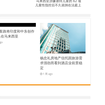
马来西亚涉嫌虐待儿童的 62 项
儿童性指控后不久就倒在法庭上
ok客路将印度和中东创作
集在马来西亚
ago
杨忠礼房地产信托因旅游需
求强劲而看到酒店业前景稳
定
1 周 ago