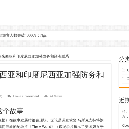
游客人数突破4000万：Nga
马来西亚和印度尼西亚加强防务和经济联系
分
U
西亚和印度尼西亚加强防务和
闻
Leave a comment
44 Views
近
这个故事
F1
万：
立报》在故事发展时都在现场。无论是调查埃隆·马斯克支持特朗
Kl
最新的纪录片《The A Word》（该纪录片揭示了美国妇女争