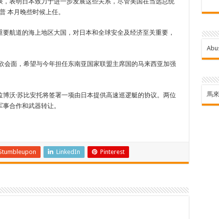
谈，表明日本致力于进一步发展这些关系，尽管美国在当选总统
普
本月晚些时候上任。
重要航道的海上地区大国，对日本和全球安全及经济至关重要，
Abu
拉欣会面，希望与今年担任东南亚国家联盟主席国的马来西亚加强
馬
拉博沃·苏比安托将签署一项由日本提供高速巡逻艇的协议。两位
军事合作和武器转让。
Stumbleupon
LinkedIn
Pinterest