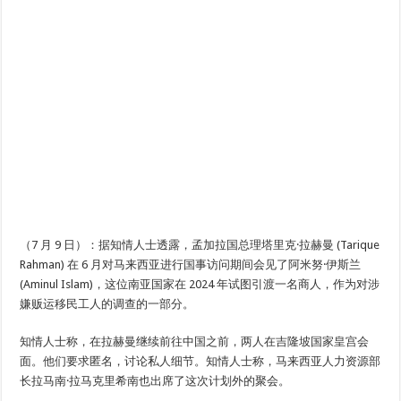
（7 月 9 日）：据知情人士透露，孟加拉国总理塔里克·拉赫曼 (Tarique
Rahman) 在 6 月对马来西亚进行国事访问期间会见了阿米努·伊斯兰
(Aminul Islam)，这位南亚国家在 2024 年试图引渡一名商人，作为对涉
嫌贩运移民工人的调查的一部分。
知情人士称，在拉赫曼继续前往中国之前，两人在吉隆坡国家皇宫会
面。他们要求匿名，讨论私人细节。知情人士称，马来西亚人力资源部
长拉马南·拉马克里希南也出席了这次计划外的聚会。