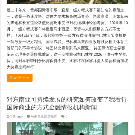
近二十年来，雪邦国际赛车场一直是一级方程式赛车最知名的赛段之
一，这是一条速度快、对体力要求极高的沥青带，热带高温、突如其来
的降雨和长直道经常使比赛周末变成对机械和神经的考验。 2026 年 10
月，一级方程式赛车将重返马来西亚，尽管与人们预期的方式不太一
样。 10月2日至4日，雪邦将举办 一级方程式海湾航空巴林大奖赛根据
一项涉及一级方程式、国际汽联、巴林和马来西亚政府以及相关体育主
管部门的不寻常协议，将巴林比赛带到马来西亚。 待国际汽联世界赛
车运动理事会最终批准后，这一安排将保留巴林在 2026 年赛程中的地
位，同时本赛季剩余比赛保持不变。比赛将在阿塞拜疆大奖赛和新加坡
大奖赛之间举行， …
Read More »
对东南亚可持续发展的研究如何改变了我看待
国际商业的方式金融情报机构新闻
1 周 ago
马来西亚旅游新闻
0