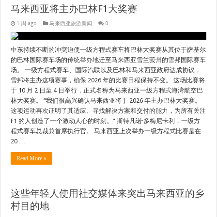
马来西亚将主办巴林F1大奖赛
1 周 ago
马来西亚旅游新闻
0
中东持续不断的冲突迫使一级方程式赛车将巴林大奖赛从其位于萨基尔
的巴林国际赛车场的传统举办地迁至马来西亚雪兰莪州的雪邦国际赛车
场。 一级方程式赛车、国际汽联以及巴林和马来西亚政府达成协议，
雪邦将主办这项赛事，确保 2026 年的比赛日程保持不变。 这场比赛将
于 10 月 2 日至 4 日举行，正式名称为马来西亚一级方程式海湾航空巴
林大奖赛。 “我们很高兴确认马来西亚将于 2026 年主办巴林大奖赛。
这项运动再次证明了其适应、寻找解决方案和交付的能力，为所有关注
F1 的人创造了一个激动人心的时刻。” 斯特凡诺·多梅尼卡利，一级方
程式赛车总裁兼首席执行官。 马来西亚上次举办一级方程式比赛是在
20 …
Read More »
这些年轻人使用社交媒体来突出马来西亚的乡
村目的地