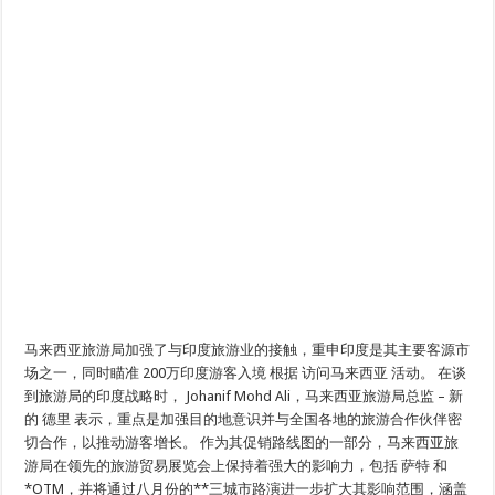
马来西亚旅游局加强了与印度旅游业的接触，重申印度是其主要客源市
场之一，同时瞄准 200万印度游客入境 根据 访问马来西亚 活动。 在谈
到旅游局的印度战略时， Johanif Mohd Ali，马来西亚旅游局总监 – 新
的 德里 表示，重点是加强目的地意识并与全国各地的旅游合作伙伴密
切合作，以推动游客增长。 作为其促销路线图的一部分，马来西亚旅
游局在领先的旅游贸易展览会上保持着强大的影响力，包括 萨特 和
*OTM，并将通过八月份的**三城市路演进一步扩大其影响范围，涵盖